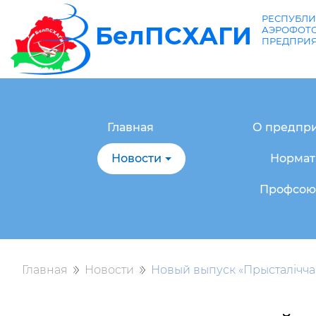
РЕСПУБЛИ
БелПСХАГИ
АЭРОФОТО
ПРЕДПРИ
Главная
О предпр
Новости
Нормат
Профсоюз
Главная
Новости
Новый выпуск «Прысталiчча»