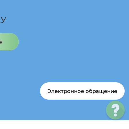
КУ
я
Электронное обращение