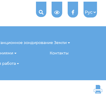
Рус
танционное зондирование Земли
ениями
Контакты
 работа