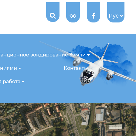
Рус
танционное зондирование Земли
ениями
Контакты
 работа