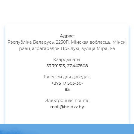
ная праца
Адрас:
Рэспубліка Беларусь, 223011, Мінская вобласць, Мінскі
раён, аграгарадок Прылукі, вуліца Міра, 1-а
Каардынаты:
53.791513, 27.447808
Тэлефон для даведак:
+375 17 503-30-
85
Электронная пошта:
mail@beldzz.by