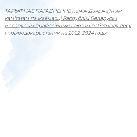
ТАРЫФНАЕ ПАГАДНЕННЕ паміж Дзяржаўным
іны
камітэтам па маёмасці Рэспублікі Беларусь і
Беларускім прафесійным саюзам работнікаў лесу
і прыродакарыстання на 2022-2024 гады
 дакументы
акты
варотамі
 дзейнасць